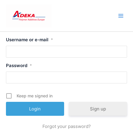
Skip
to
content
Username or e-mail
*
Password
*
Keep me signed in
Sign up
Forgot your password?