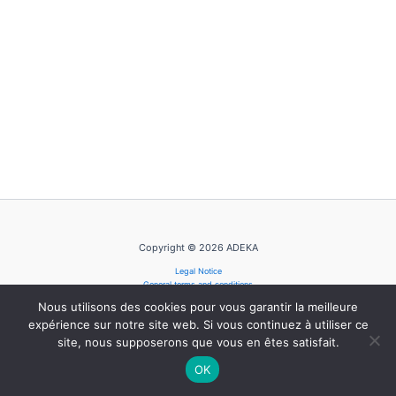
Copyright © 2026 ADEKA
Legal Notice
General terms and conditions
Privacy Policy
Nous utilisons des cookies pour vous garantir la meilleure
Cookie Policy
expérience sur notre site web. Si vous continuez à utiliser ce
site, nous supposerons que vous en êtes satisfait.
OK