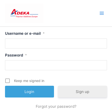
Skip
to
content
Username or e-mail
*
Password
*
Keep me signed in
Sign up
Forgot your password?