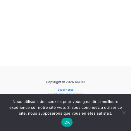
Copyright © 2026 ADEKA
Legal Notice
General terms and conditions
Privacy Policy
Nous utilisons des cookies pour vous garantir la meilleure
Cookie Policy
expérience sur notre site web. Si vous continuez à utiliser ce
site, nous supposerons que vous en êtes satisfait.
OK