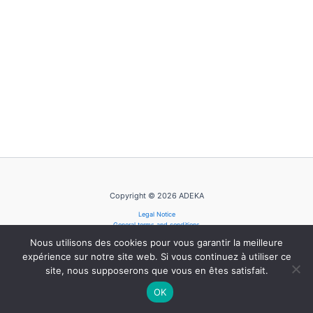
Copyright © 2026 ADEKA
Legal Notice
General terms and conditions
Privacy Policy
Nous utilisons des cookies pour vous garantir la meilleure
Cookie Policy
expérience sur notre site web. Si vous continuez à utiliser ce
site, nous supposerons que vous en êtes satisfait.
OK