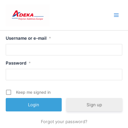
Skip
to
content
Username or e-mail
*
Password
*
Keep me signed in
Sign up
Forgot your password?