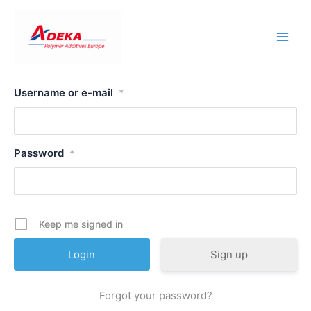
Skip
to
content
Username or e-mail
*
Password
*
Keep me signed in
Sign up
Forgot your password?