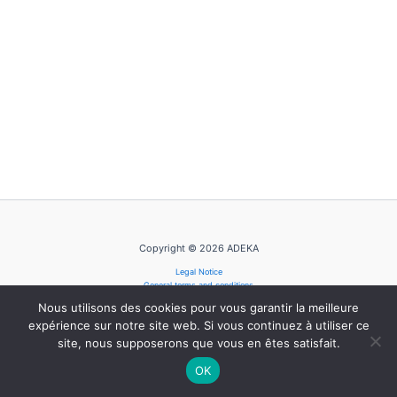
Copyright © 2026 ADEKA
Legal Notice
General terms and conditions
Privacy Policy
Nous utilisons des cookies pour vous garantir la meilleure
Cookie Policy
expérience sur notre site web. Si vous continuez à utiliser ce
site, nous supposerons que vous en êtes satisfait.
OK