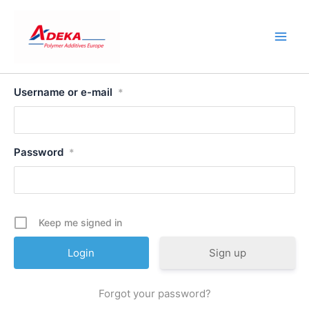
Skip
to
content
Username or e-mail
*
Password
*
Keep me signed in
Sign up
Forgot your password?