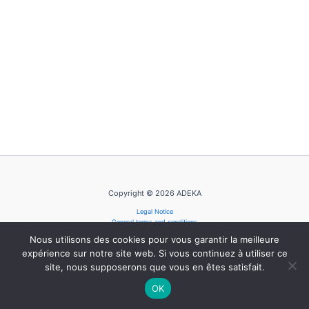
Copyright © 2026 ADEKA
Legal Notice
General terms and conditions
Privacy Policy
Nous utilisons des cookies pour vous garantir la meilleure
Cookie Policy
expérience sur notre site web. Si vous continuez à utiliser ce
site, nous supposerons que vous en êtes satisfait.
OK