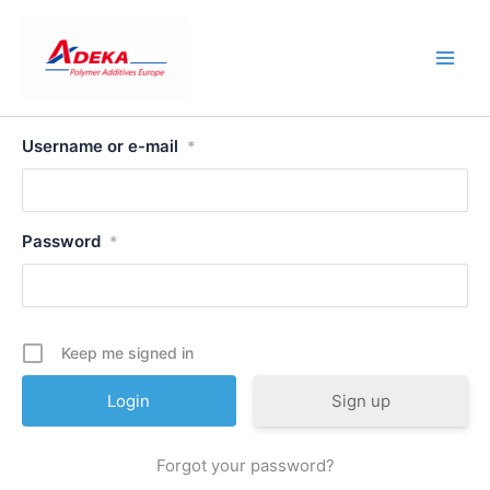
Skip
to
content
Username or e-mail
*
Password
*
Keep me signed in
Sign up
Forgot your password?