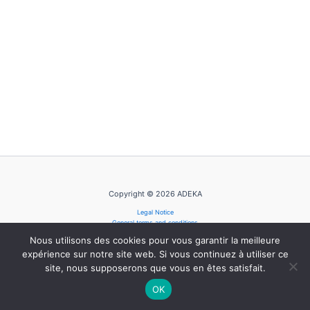
Copyright © 2026 ADEKA
Legal Notice
General terms and conditions
Privacy Policy
Nous utilisons des cookies pour vous garantir la meilleure
Cookie Policy
expérience sur notre site web. Si vous continuez à utiliser ce
site, nous supposerons que vous en êtes satisfait.
OK