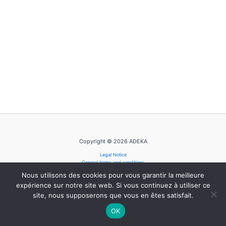
Copyright © 2026 ADEKA
Legal Notice
General terms and conditions
Privacy Policy
Nous utilisons des cookies pour vous garantir la meilleure
Cookie Policy
expérience sur notre site web. Si vous continuez à utiliser ce
site, nous supposerons que vous en êtes satisfait.
OK