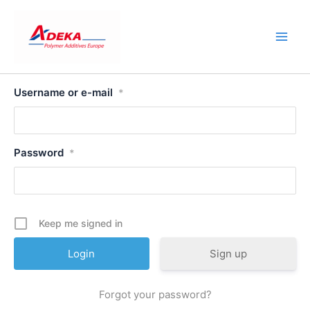
Skip
to
content
Username or e-mail
*
Password
*
Keep me signed in
Sign up
Forgot your password?