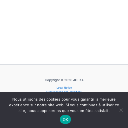
Copyright © 2026 ADEKA
Legal Notice
General terms and conditions
Privacy Policy
Nous utilisons des cookies pour vous garantir la meilleure
Cookie Policy
expérience sur notre site web. Si vous continuez à utiliser ce
site, nous supposerons que vous en êtes satisfait.
OK