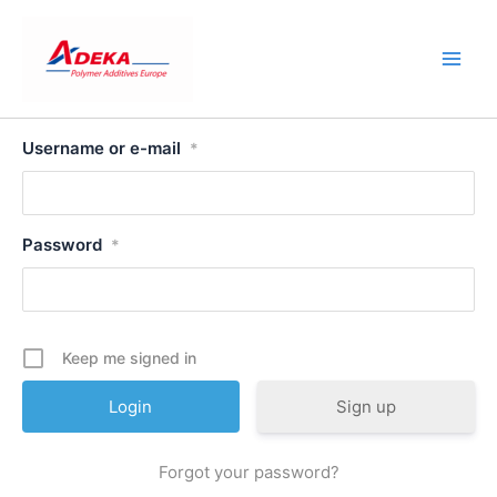
Skip
to
content
Username or e-mail
*
Password
*
Keep me signed in
Sign up
Forgot your password?