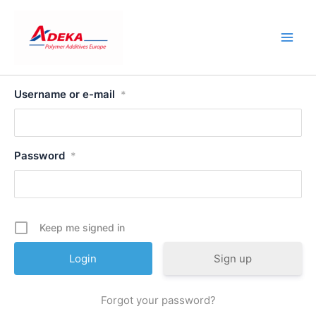
Skip
to
content
Username or e-mail
*
Password
*
Keep me signed in
Sign up
Forgot your password?