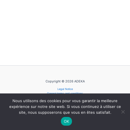
Copyright © 2026 ADEKA
Legal Notice
General terms and conditions
Privacy Policy
Nous utilisons des cookies pour vous garantir la meilleure
Cookie Policy
expérience sur notre site web. Si vous continuez à utiliser ce
site, nous supposerons que vous en êtes satisfait.
OK