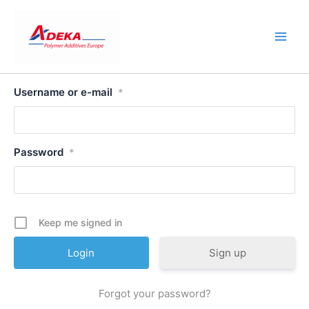
Skip
to
content
Username or e-mail
*
Password
*
Keep me signed in
Sign up
Forgot your password?