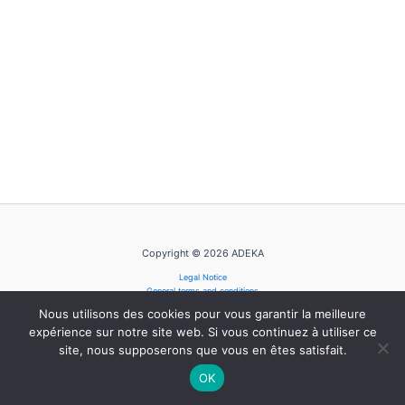
Copyright © 2026 ADEKA
Legal Notice
General terms and conditions
Privacy Policy
Nous utilisons des cookies pour vous garantir la meilleure
Cookie Policy
expérience sur notre site web. Si vous continuez à utiliser ce
site, nous supposerons que vous en êtes satisfait.
OK