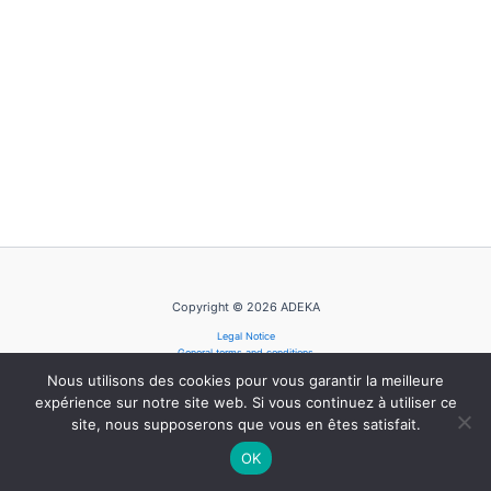
Copyright © 2026 ADEKA
Legal Notice
General terms and conditions
Privacy Policy
Nous utilisons des cookies pour vous garantir la meilleure
Cookie Policy
expérience sur notre site web. Si vous continuez à utiliser ce
site, nous supposerons que vous en êtes satisfait.
OK