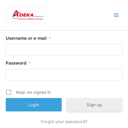
Skip
to
content
Username or e-mail
*
Password
*
Keep me signed in
Sign up
Forgot your password?