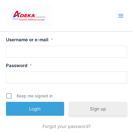
Skip
to
content
Username or e-mail
*
Password
*
Keep me signed in
Sign up
Forgot your password?