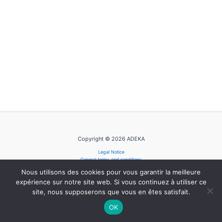
Copyright © 2026 ADEKA
Legal Notice
General terms and conditions
Privacy Policy
Nous utilisons des cookies pour vous garantir la meilleure
Cookie Policy
expérience sur notre site web. Si vous continuez à utiliser ce
site, nous supposerons que vous en êtes satisfait.
OK